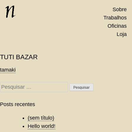
Skip
Sobre
to
Trabalhos
content
Oficinas
Loja
TUTI BAZAR
Navegação
tamaki
de
Pesquisar
Post
por:
Posts recentes
(sem título)
Hello world!