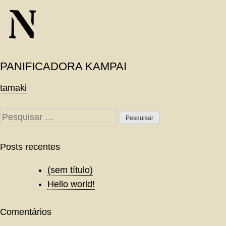
Skip
to
content
PANIFICADORA KAMPAI
Navegação
tamaki
de
Pesquisar
Post
por:
Posts recentes
(sem título)
Hello world!
Comentários