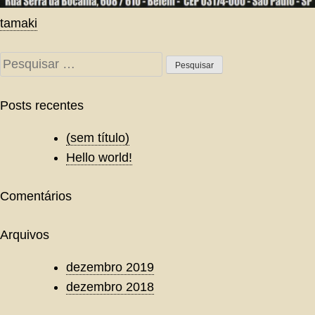
Navegação
tamaki
de
Pesquisar
Post
por:
Posts recentes
(sem título)
Hello world!
Comentários
Arquivos
dezembro 2019
dezembro 2018