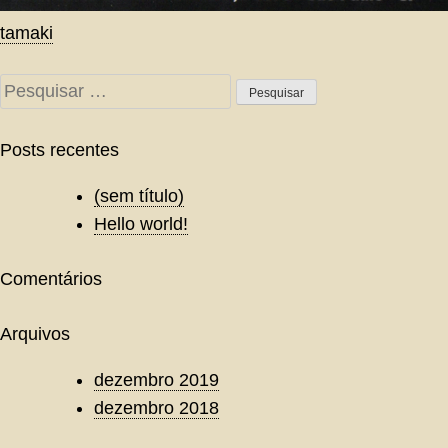
Navegação
tamaki
de
Pesquisar
Post
por:
Posts recentes
(sem título)
Hello world!
Comentários
Arquivos
dezembro 2019
dezembro 2018